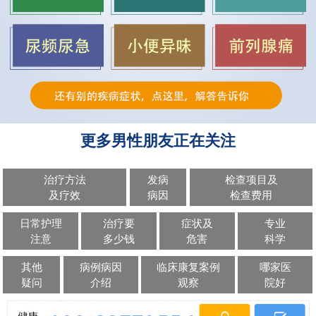
更多男性朋友正在关注
治疗方法
发病
检查项目及
及疗效
病因
检查费用
日常护理
治疗要
症状及
专业
注意
多少钱
危害
科学
其他
病例病因
临床康复案例
哪家医
疑问
介绍
观察
院好