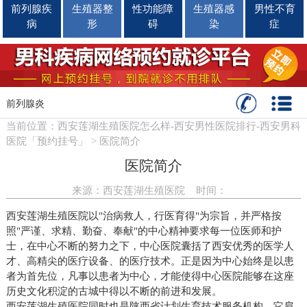
前列腺疾
生殖器整
性功能障
生殖器感
男性不育
病
形
碍
染
症
前列腺炎
当前位置
：
西安莲湖生殖医院怎么样-西安男性医院排行-西安男科
医院「预约挂号」
>
医院简介
医院简介
来源：西安莲湖生殖医院 时间：
西安莲湖生殖医院以"治病救人，行医育得"为宗旨，并严格按
照"严谨、求精、勤奋、奉献"的中心精神要求每一位医师和护
士，在中心不断的努力之下，中心医院囊括了西安优秀的医学人
才、高精尖的医疗设备、的医疗技术。正是因为中心始终是以患
者为首先位，凡事以患者为中心，才能使得中心医院能够在这座
历史文化积淀的古城中得以不断的前进和发展。
西安莲湖生殖医院同时也是陕西省计划生育技术服务机构，它肩